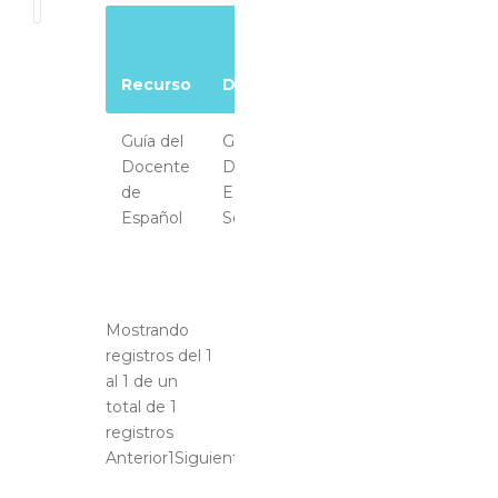
Recurso
Descripcion
Macromedia
Guía del
Guía del
Docente
Docente de
de
Español de
Español
Sexto Grado
Mostrando
registros del 1
al 1 de un
total de 1
registros
Anterior
1
Siguiente