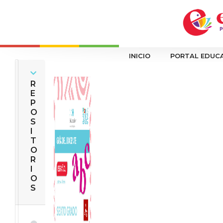
INICIO
PORTAL EDUC
R
E
P
O
S
I
T
O
R
I
O
S