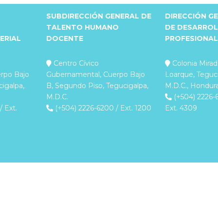
SUBDIRECCIÓN GENERAL DE
DIRECCIÓN G
TALENTO HUMANO
DE DESARRO
ERIAL
DOCENTE
PROFESIONAL
Centro Cívico
Colonia Mirad
rpo Bajo
Gubernamental, Cuerpo Bajo
Loarque, Teguc
cigalpa,
B, Segundo Piso, Tegucigalpa,
M.D.C., Hondura
M.D.C.
(+504) 2226-
 Ext.
(+504) 2226-6200 / Ext. 1200
Ext. 4309
© 2026 Copyright Secretaría de Educación