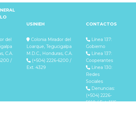
ENERAL
LLO
USINIEH
CONTACTOS
or del
Colonia Mirador del
Línea 137:
igalpa
Loarque, Tegucigalpa
Gobierno
s, C.A.
M.D.C., Honduras, C.A.
Línea 137:
6200 /
(+504) 2226-6200 /
Cooperantes
Ext. 4329
Línea 130:
Redes
Sociales
Denuncias:
(+504) 2226-
5910 / Ext. 1115