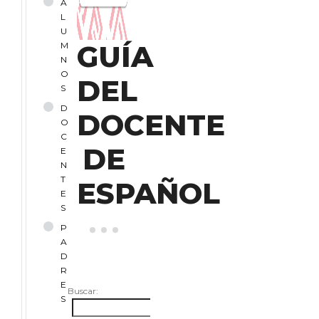
A
L
U
GUÍA
M
N
O
DEL
S
D
DOCENTE
O
C
DE
E
N
T
ESPAÑOL
E
S
P
A
D
R
E
Buscar:
S