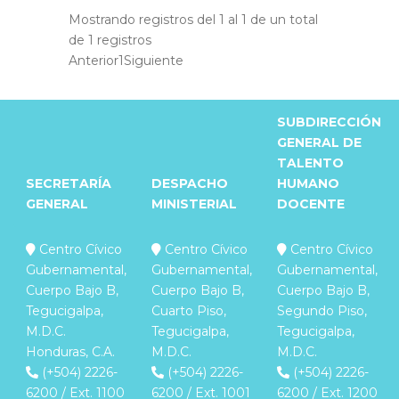
Mostrando registros del 1 al 1 de un total
de 1 registros
Anterior
1
Siguiente
SUBDIRECCIÓN
GENERAL DE
TALENTO
SECRETARÍA
DESPACHO
HUMANO
GENERAL
MINISTERIAL
DOCENTE
Centro Cívico
Centro Cívico
Centro Cívico
Gubernamental,
Gubernamental,
Gubernamental,
Cuerpo Bajo B,
Cuerpo Bajo B,
Cuerpo Bajo B,
Tegucigalpa,
Cuarto Piso,
Segundo Piso,
M.D.C.
Tegucigalpa,
Tegucigalpa,
Honduras, C.A.
M.D.C.
M.D.C.
(+504) 2226-
(+504) 2226-
(+504) 2226-
6200 / Ext. 1100
6200 / Ext. 1001
6200 / Ext. 1200