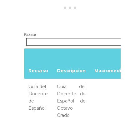
Buscar:
De
Ar
Recurso
Descripcion
Macromedia
Ma
Guía del
Guía del
Docente
Docente de
de
Español de
Español
Octavo
Grado