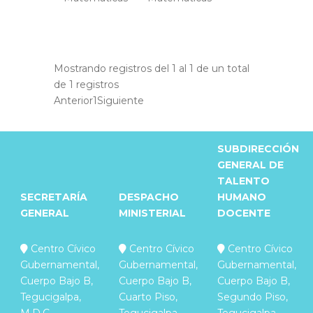
Mostrando registros del 1 al 1 de un total
de 1 registros
Anterior
1
Siguiente
SUBDIRECCIÓN
GENERAL DE
TALENTO
SECRETARÍA
DESPACHO
HUMANO
GENERAL
MINISTERIAL
DOCENTE
Centro Cívico
Centro Cívico
Centro Cívico
Gubernamental,
Gubernamental,
Gubernamental,
Cuerpo Bajo B,
Cuerpo Bajo B,
Cuerpo Bajo B,
Tegucigalpa,
Cuarto Piso,
Segundo Piso,
M.D.C.
Tegucigalpa,
Tegucigalpa,