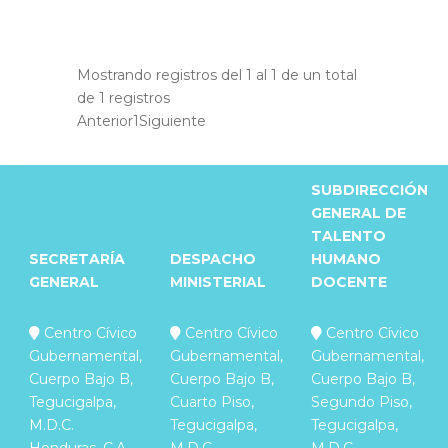
Mostrando registros del 1 al 1 de un total
de 1 registros
Anterior
1
Siguiente
SUBDIRECCIÓN
GENERAL DE
TALENTO
SECRETARÍA
DESPACHO
HUMANO
GENERAL
MINISTERIAL
DOCENTE
Centro Cívico
Centro Cívico
Centro Cívico
Gubernamental,
Gubernamental,
Gubernamental,
Cuerpo Bajo B,
Cuerpo Bajo B,
Cuerpo Bajo B,
Tegucigalpa,
Cuarto Piso,
Segundo Piso,
M.D.C.
Tegucigalpa,
Tegucigalpa,
Honduras, C.A.
M.D.C.
M.D.C.